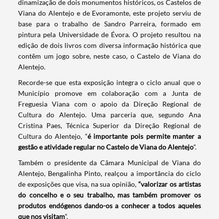
dinamização de dois monumentos históricos, os Castelos de
Viana do Alentejo e de Evoramonte, este projeto serviu de
base para o trabalho de Sandro Parreira, formado em
pintura pela Universidade de Évora. O projeto resultou na
edição de dois livros com diversa informação histórica que
contêm um jogo sobre, neste caso, o Castelo de Viana do
Alentejo.
Recorde-se que esta exposição integra o ciclo anual que o
Município promove em colaboração com a Junta de
Freguesia Viana com o apoio da Direção Regional de
Cultura do Alentejo. Uma parceria que, segundo Ana
Cristina Paes, Técnica Superior da Direção Regional de
Cultura do Alentejo, “
é importante pois permite manter a
gestão e atividade regular no Castelo de Viana do Alentejo
“.
Também o presidente da Câmara Municipal de Viana do
Alentejo, Bengalinha Pinto, realçou a importância do ciclo
de exposições que visa, na sua opinião,
“valorizar os artistas
do concelho e o seu trabalho, mas também promover os
produtos endógenos dando-os a conhecer a todos aqueles
Termo de Pesquisa
que nos visitam
“.