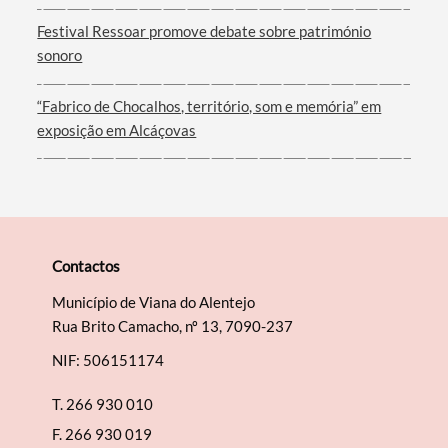
Festival Ressoar promove debate sobre património
sonoro
“Fabrico de Chocalhos, território, som e memória” em
exposição em Alcáçovas
Contactos
Município de Viana do Alentejo
Rua Brito Camacho, nº 13, 7090-237
NIF: 506151174
T.
266 930 010
F.
266 930 019