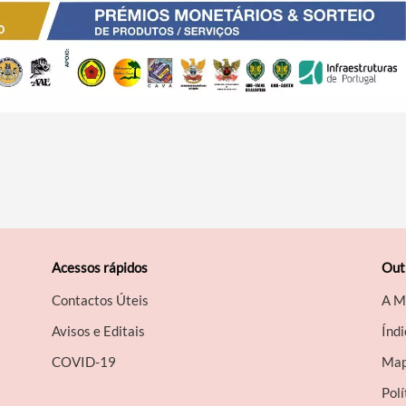
Acessos rápidos
Out
Contactos Úteis
A M
Avisos e Editais
Índi
COVID-19
Map
Polí