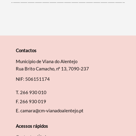
Contactos
Município de Viana do Alentejo
Rua Brito Camacho, nº 13, 7090-237
NIF: 506151174
T.
266 930 010
F.
266 930 019
E.
camara@cm-vianadoalentejo.pt
Acessos rápidos