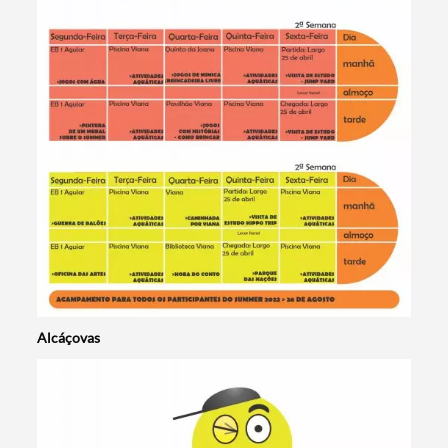
Alcáçovas