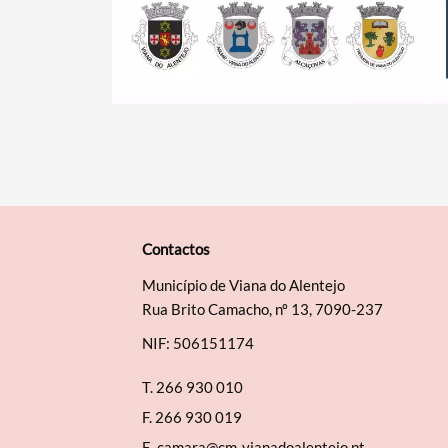
Contactos
Município de Viana do Alentejo
Rua Brito Camacho, nº 13, 7090-237
NIF: 506151174
T.
266 930 010
F.
266 930 019
E.
camara@cm-vianadoalentejo.pt