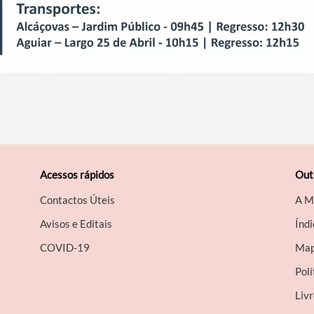
Acessos rápidos
Out
Contactos Úteis
A M
Avisos e Editais
Índi
COVID-19
Map
Polí
Liv