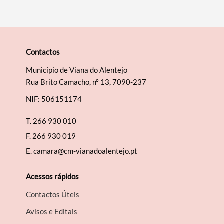
Contactos
Município de Viana do Alentejo
Rua Brito Camacho, nº 13, 7090-237
NIF: 506151174
T.
266 930 010
F.
266 930 019
E.
camara@cm-vianadoalentejo.pt
Acessos rápidos
Contactos Úteis
Avisos e Editais