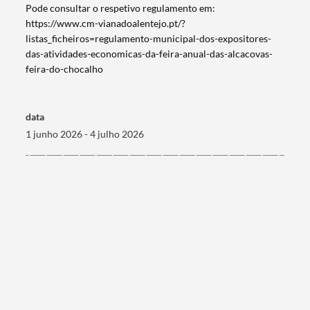
Pode consultar o respetivo regulamento em:
https://www.cm-vianadoalentejo.pt/?
listas_ficheiros=regulamento-municipal-dos-expositores-
das-atividades-economicas-da-feira-anual-das-alcacovas-
feira-do-chocalho
data
1 junho 2026 - 4 julho 2026
Termo de Pesquisa
Categorias gerais