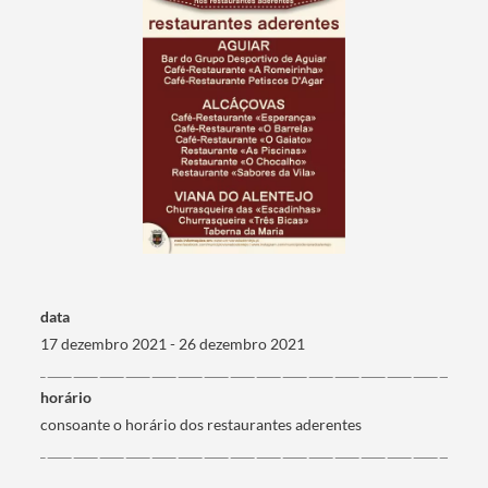
Termo de Pesquisa
Categorias gerais
data
17 dezembro 2021 - 26 dezembro 2021
horário
consoante o horário dos restaurantes aderentes
Filtros