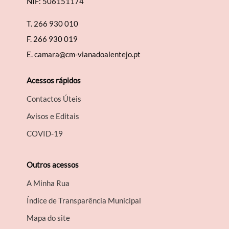
NIF: 506151174
T.
266 930 010
F.
266 930 019
E.
camara@cm-vianadoalentejo.pt
Acessos rápidos
Contactos Úteis
Avisos e Editais
COVID-19
Outros acessos
A Minha Rua
Índice de Transparência Municipal
Mapa do site