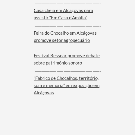
Viana do Alentejo
Casa cheia em Alcáçovas para
assistir “Em Casa d’Amália”
Feira do Chocalho em Alcáçovas
promove setor agropecuário
Festival Ressoar promove debate
sobre património sonoro
“Fabrico de Chocalhos, território,
som e memória” em exposição em
Alcáçovas