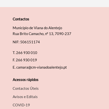
Contactos
Município de Viana do Alentejo
Rua Brito Camacho, nº 13, 7090-237
NIF: 506151174
T.
266 930 010
F.
266 930 019
E.
camara@cm-vianadoalentejo.pt
Acessos rápidos
Contactos Úteis
Avisos e Editais
COVID-19