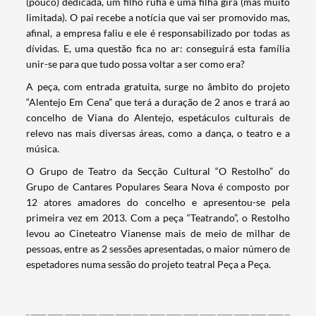
(pouco) dedicada, um filho rufia e uma filha gira (mas muito
limitada). O pai recebe a notícia que vai ser promovido mas,
afinal, a empresa faliu e ele é responsabilizado por todas as
dívidas. E, uma questão fica no ar: conseguirá esta família
unir-se para que tudo possa voltar a ser como era?
A peça, com entrada gratuita, surge no âmbito do projeto
“Alentejo Em Cena” que terá a duração de 2 anos e trará ao
concelho de Viana do Alentejo, espetáculos culturais de
relevo nas mais diversas áreas, como a dança, o teatro e a
música.
O Grupo de Teatro da Secção Cultural “O Restolho” do
Grupo de Cantares Populares Seara Nova é composto por
12 atores amadores do concelho e apresentou-se pela
primeira vez em 2013. Com a peça “Teatrando”, o Restolho
levou ao Cineteatro Vianense mais de meio de milhar de
Termo de Pesquisa
pessoas, entre as 2 sessões apresentadas, o maior número de
espetadores numa sessão do projeto teatral Peça a Peça.