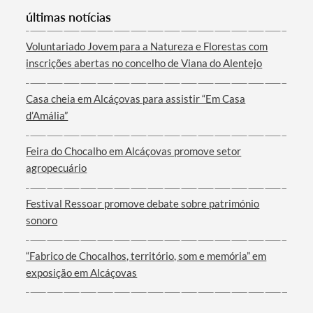
Categorias gerais
últimas notícias
Voluntariado Jovem para a Natureza e Florestas com
inscrições abertas no concelho de Viana do Alentejo
Casa cheia em Alcáçovas para assistir “Em Casa
Filtros
d’Amália”
Feira do Chocalho em Alcáçovas promove setor
agropecuário
Festival Ressoar promove debate sobre património
sonoro
“Fabrico de Chocalhos, território, som e memória” em
exposição em Alcáçovas