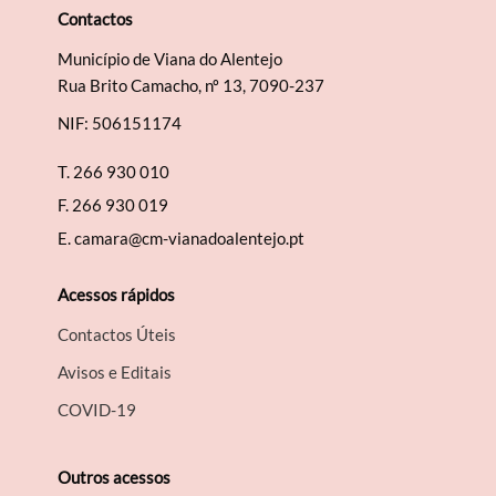
Contactos
Município de Viana do Alentejo
Rua Brito Camacho, nº 13, 7090-237
NIF: 506151174
T.
266 930 010
F.
266 930 019
E.
camara@cm-vianadoalentejo.pt
Acessos rápidos
Contactos Úteis
Avisos e Editais
COVID-19
Outros acessos