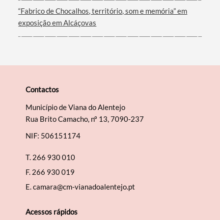
“Fabrico de Chocalhos, território, som e memória” em
exposição em Alcáçovas
Contactos
Município de Viana do Alentejo
Rua Brito Camacho, nº 13, 7090-237
NIF: 506151174
T.
266 930 010
F.
266 930 019
E.
camara@cm-vianadoalentejo.pt
Acessos rápidos