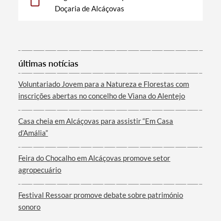
Doçaria de Alcáçovas
Categorias gerais
últimas notícias
Voluntariado Jovem para a Natureza e Florestas com
Filtros
inscrições abertas no concelho de Viana do Alentejo
Casa cheia em Alcáçovas para assistir “Em Casa
d’Amália”
Feira do Chocalho em Alcáçovas promove setor
agropecuário
Festival Ressoar promove debate sobre património
sonoro