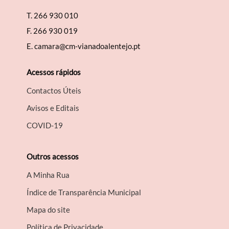
T.
266 930 010
F.
266 930 019
E.
camara@cm-vianadoalentejo.pt
Acessos rápidos
Contactos Úteis
Avisos e Editais
COVID-19
Outros acessos
A Minha Rua
Índice de Transparência Municipal
Mapa do site
Política de Privacidade