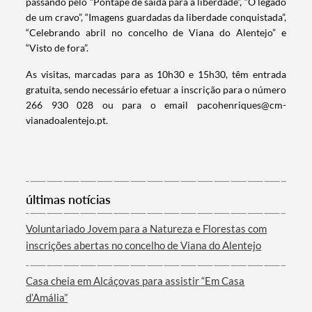
passando pelo “Pontapé de saída para a liberdade”, “O legado
de um cravo”, “Imagens guardadas da liberdade conquistada”,
“Celebrando abril no concelho de Viana do Alentejo” e
“Visto de fora”.
As visitas, marcadas para as 10h30 e 15h30, têm entrada
gratuita, sendo necessário efetuar a inscrição para o número
266 930 028 ou para o email pacohenriques@cm-
vianadoalentejo.pt.
Termo de Pesquisa
últimas notícias
Voluntariado Jovem para a Natureza e Florestas com
inscrições abertas no concelho de Viana do Alentejo
Categorias gerais
Casa cheia em Alcáçovas para assistir “Em Casa
d’Amália”