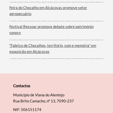
Feira do Chocalho em Alcáçovas promove setor
Filtros
agropecuário
Festival Ressoar promove debate sobre património
sonoro
“Fabrico de Chocalhos, território, som e memória” em
exposição em Alcáçovas
Contactos
Município de Viana do Alentejo
Rua Brito Camacho, nº 13, 7090-237
NIF: 506151174