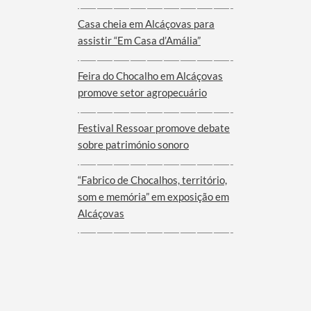
Viana do Alentejo
Casa cheia em Alcáçovas para
assistir “Em Casa d’Amália”
Feira do Chocalho em Alcáçovas
promove setor agropecuário
Festival Ressoar promove debate
sobre património sonoro
“Fabrico de Chocalhos, território,
som e memória” em exposição em
Alcáçovas