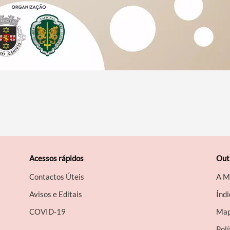
Acessos rápidos
Out
Contactos Úteis
A M
Avisos e Editais
Índi
COVID-19
Map
Polí