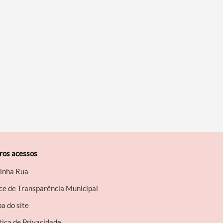
ros acessos
inha Rua
ce de Transparência Municipal
a do site
tica de Privacidade