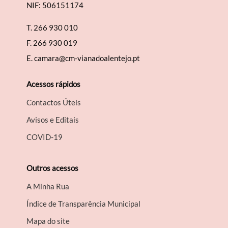
NIF: 506151174
T.
266 930 010
F.
266 930 019
E.
camara@cm-vianadoalentejo.pt
Acessos rápidos
Contactos Úteis
Avisos e Editais
COVID-19
Outros acessos
A Minha Rua
Índice de Transparência Municipal
Mapa do site