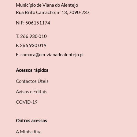
Município de Viana do Alentejo
Rua Brito Camacho, nº 13, 7090-237
NIF: 506151174
T.
266 930 010
F.
266 930 019
E.
camara@cm-vianadoalentejo.pt
Acessos rápidos
Contactos Úteis
Avisos e Editais
COVID-19
Outros acessos
A Minha Rua