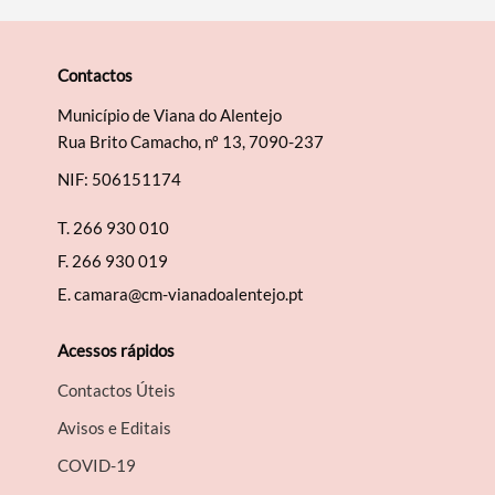
Contactos
Município de Viana do Alentejo
Rua Brito Camacho, nº 13, 7090-237
NIF: 506151174
T.
266 930 010
F.
266 930 019
E.
camara@cm-vianadoalentejo.pt
Acessos rápidos
Contactos Úteis
Avisos e Editais
COVID-19