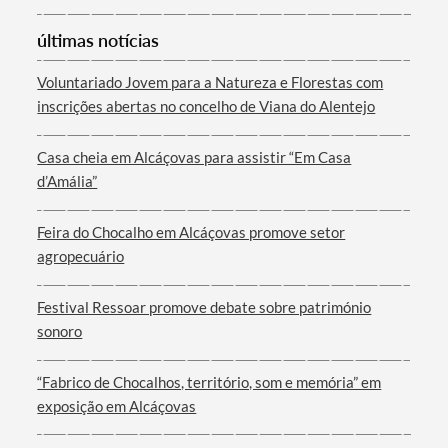
Categorias gerais
últimas notícias
Voluntariado Jovem para a Natureza e Florestas com
inscrições abertas no concelho de Viana do Alentejo
Filtros
Casa cheia em Alcáçovas para assistir “Em Casa
d’Amália”
Feira do Chocalho em Alcáçovas promove setor
agropecuário
Festival Ressoar promove debate sobre património
sonoro
“Fabrico de Chocalhos, território, som e memória” em
exposição em Alcáçovas