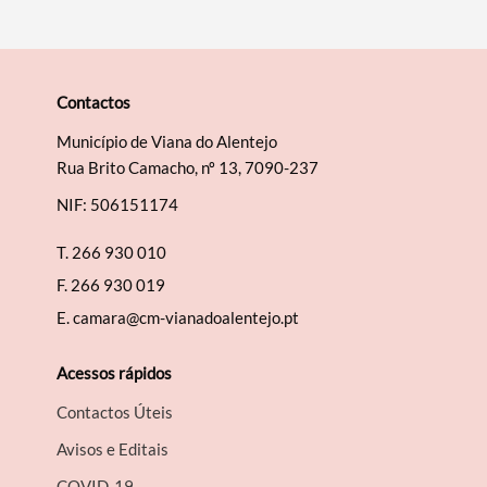
Contactos
Município de Viana do Alentejo
Rua Brito Camacho, nº 13, 7090-237
NIF: 506151174
T.
266 930 010
F.
266 930 019
E.
camara@cm-vianadoalentejo.pt
Acessos rápidos
Contactos Úteis
Avisos e Editais
COVID-19