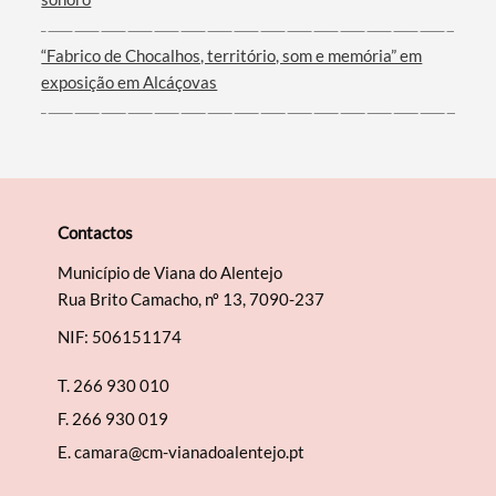
“Fabrico de Chocalhos, território, som e memória” em
exposição em Alcáçovas
Contactos
Município de Viana do Alentejo
Rua Brito Camacho, nº 13, 7090-237
NIF: 506151174
T.
266 930 010
F.
266 930 019
E.
camara@cm-vianadoalentejo.pt