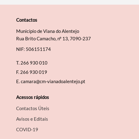
Contactos
Município de Viana do Alentejo
Rua Brito Camacho, nº 13, 7090-237
NIF: 506151174
T.
266 930 010
F.
266 930 019
E.
camara@cm-vianadoalentejo.pt
Acessos rápidos
Contactos Úteis
Avisos e Editais
COVID-19