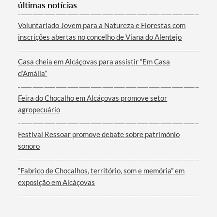
últimas notícias
Categorias gerais
Voluntariado Jovem para a Natureza e Florestas com
inscrições abertas no concelho de Viana do Alentejo
Casa cheia em Alcáçovas para assistir “Em Casa
Filtros
d’Amália”
Feira do Chocalho em Alcáçovas promove setor
agropecuário
Festival Ressoar promove debate sobre património
sonoro
“Fabrico de Chocalhos, território, som e memória” em
exposição em Alcáçovas