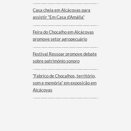
Viana do Alentejo
Casa cheia em Alcáçovas para
assistir “Em Casa d’Amália”
Feira do Chocalho em Alcáçovas
promove setor agropecuário
Festival Ressoar promove debate
sobre património sonoro
“Fabrico de Chocalhos, território,
som e memória” em exposição em
Alcáçovas