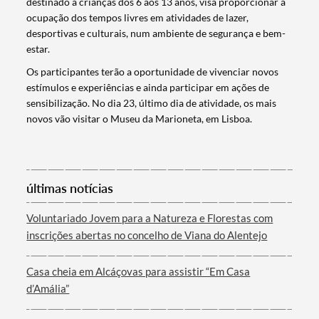
destinado a crianças dos 6 aos 13 anos, visa proporcionar a
ocupação dos tempos livres em atividades de lazer,
desportivas e culturais, num ambiente de segurança e bem-
estar.
Os participantes terão a oportunidade de vivenciar novos
estímulos e experiências e ainda participar em ações de
sensibilização. No dia 23, último dia de atividade, os mais
novos vão visitar o Museu da Marioneta, em Lisboa.
Termo de Pesquisa
últimas notícias
Voluntariado Jovem para a Natureza e Florestas com
inscrições abertas no concelho de Viana do Alentejo
Categorias gerais
Casa cheia em Alcáçovas para assistir “Em Casa
d’Amália”