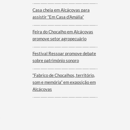
Viana do Alentejo
Casa cheia em Alcáçovas para
assistir “Em Casa d’Amália”
Feira do Chocalho em Alcáçovas
promove setor agropecuário
Festival Ressoar promove debate
sobre património sonoro
“Fabrico de Chocalhos, território,
som e memória” em exposição em
Alcáçovas