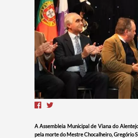
Termo de Pesquisa
A Assembleia Municipal de Viana do Alentej
Categorias gerais
pela morte do Mestre Chocalheiro, Gregório Si