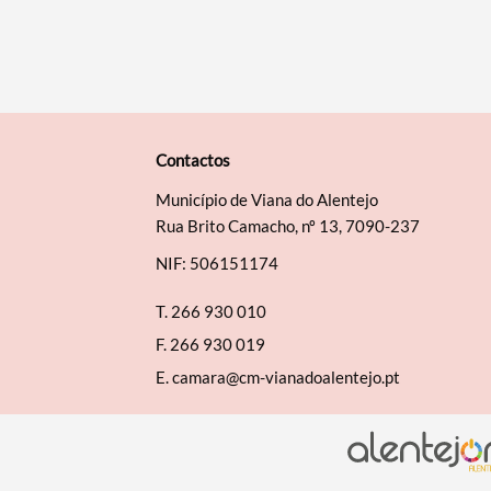
Contactos
Município de Viana do Alentejo
Rua Brito Camacho, nº 13, 7090-237
NIF: 506151174
T.
266 930 010
F.
266 930 019
E.
camara@cm-vianadoalentejo.pt