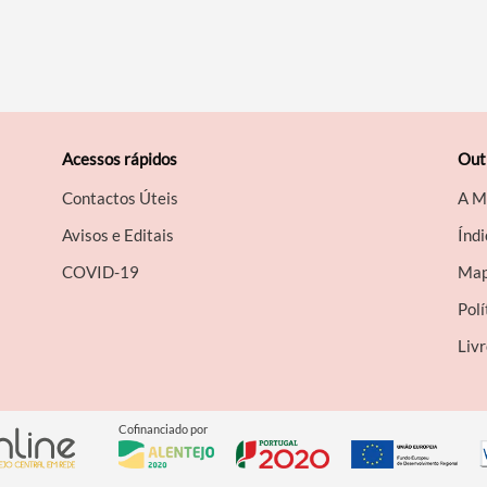
Acessos rápidos
Out
Contactos Úteis
A M
Avisos e Editais
Índi
COVID-19
Map
Polí
Liv
Cofinanciado por