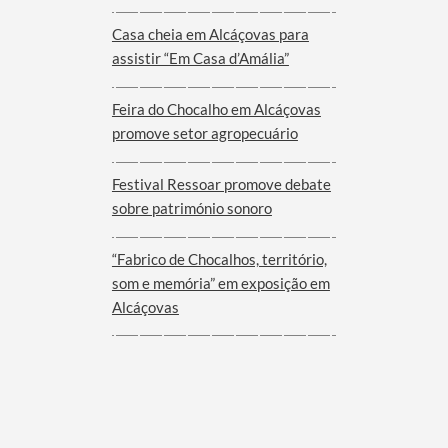
Viana do Alentejo
Casa cheia em Alcáçovas para
assistir “Em Casa d’Amália”
Feira do Chocalho em Alcáçovas
promove setor agropecuário
Festival Ressoar promove debate
sobre património sonoro
“Fabrico de Chocalhos, território,
som e memória” em exposição em
Alcáçovas