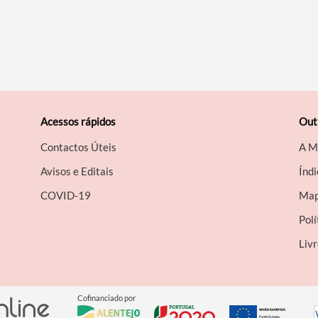
Acessos rápidos
Out
Contactos Úteis
A M
Avisos e Editais
Índi
COVID-19
Map
Polí
Liv
Cofinanciado por