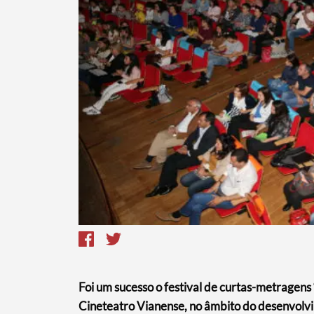
Termo de Pesquisa
Foi um sucesso o festival de curtas-metragens
Cineteatro Vianense, no âmbito do desenvolvi
Categorias gerais