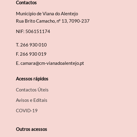
Contactos
Município de Viana do Alentejo
Rua Brito Camacho, nº 13, 7090-237
NIF: 506151174
T.
266 930 010
F.
266 930 019
E.
camara@cm-vianadoalentejo.pt
Acessos rápidos
Contactos Úteis
Avisos e Editais
COVID-19
Outros acessos