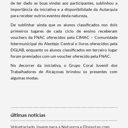
de ter dado as boas vindas aos participantes, sublinhou a
importância da iniciativa e a disponibilidade da Autarquia
para receber outros eventos desta natureza.
Termo de Pesquisa
De sublinhar ainda que os alunos classificados nos dois
primeiros lugares de cada ciclo de ensino receberam
vouchers da FNAC oferecidos pela CIMAC – Comunidade
Intermunicipal do Alentejo Central e livros oferecidos pela
DGLAB, enquanto os alunos classificados em terceiro lugar
foram premiados com um voucher oferecido pela FNAC.
Categorias gerais
No decorrer da iniciativa, o Grupo Coral Juvenil dos
Trabalhadores de Alcáçovas brindou os presentes com
algumas modas.
Filtros
últimas notícias
Voluntariado Jovem para a Natureza e Florestas com