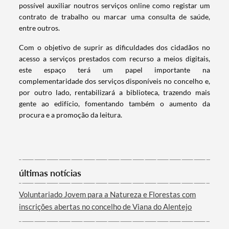
possível auxiliar noutros serviços online como registar um
contrato de trabalho ou marcar uma consulta de saúde,
entre outros.
Com o objetivo de suprir as dificuldades dos cidadãos no
acesso a serviços prestados com recurso a meios digitais,
este espaço terá um papel importante na
complementaridade dos serviços disponíveis no concelho e,
por outro lado, rentabilizará a biblioteca, trazendo mais
gente ao edifício, fomentando também o aumento da
procura e a promoção da leitura.
Termo de Pesquisa
últimas notícias
Voluntariado Jovem para a Natureza e Florestas com
Categorias gerais
inscrições abertas no concelho de Viana do Alentejo