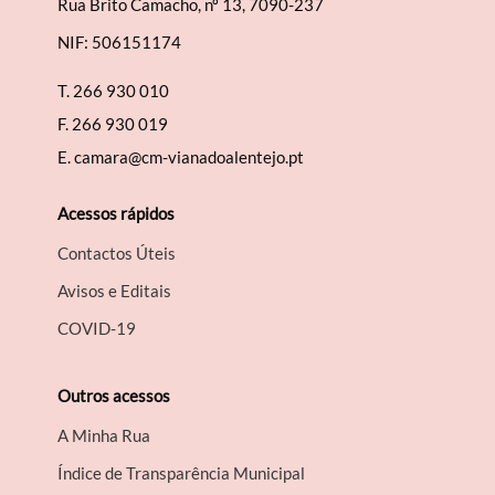
Rua Brito Camacho, nº 13, 7090-237
NIF: 506151174
T.
266 930 010
F.
266 930 019
E.
camara@cm-vianadoalentejo.pt
Acessos rápidos
Contactos Úteis
Avisos e Editais
COVID-19
Outros acessos
A Minha Rua
Índice de Transparência Municipal