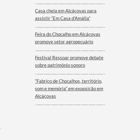
Viana do Alentejo
Casa cheia em Alcáçovas para
assistir “Em Casa d’Amália”
Feira do Chocalho em Alcáçovas
promove setor agropecuário
Festival Ressoar promove debate
sobre património sonoro
“Fabrico de Chocalhos, território,
som e memória” em exposição em
Alcáçovas