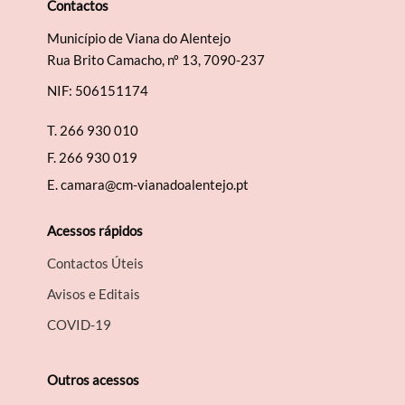
Contactos
Município de Viana do Alentejo
Rua Brito Camacho, nº 13, 7090-237
NIF: 506151174
T.
266 930 010
F.
266 930 019
E.
camara@cm-vianadoalentejo.pt
Acessos rápidos
Contactos Úteis
Avisos e Editais
COVID-19
Outros acessos