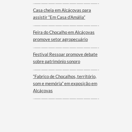
Viana do Alentejo
Casa cheia em Alcáçovas para
assistir “Em Casa d’Amália”
Feira do Chocalho em Alcáçovas
promove setor agropecuário
Festival Ressoar promove debate
sobre património sonoro
“Fabrico de Chocalhos, território,
som e memória” em exposição em
Alcáçovas