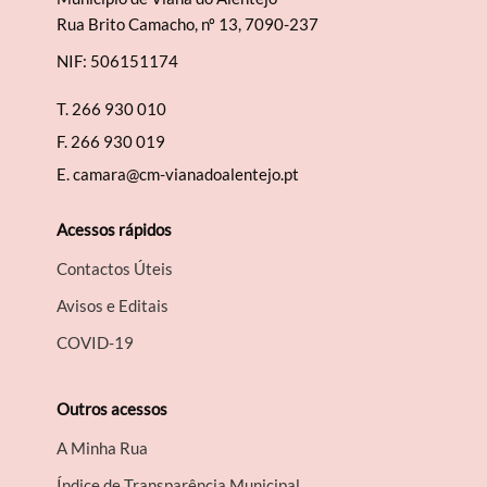
Rua Brito Camacho, nº 13, 7090-237
NIF: 506151174
T.
266 930 010
F.
266 930 019
E.
camara@cm-vianadoalentejo.pt
Acessos rápidos
Contactos Úteis
Avisos e Editais
COVID-19
Outros acessos
A Minha Rua
Índice de Transparência Municipal