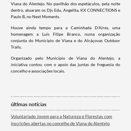
Viana do Alentejo. No pavilhão dos espetáculos, pela noite
dentro, atuaram os Djs Edu, Angelita, KX CONNECTIONS e
Paulo B, no Next Moments.
Termo de Pesquisa
Houve ainda tempo para a Caminhada D’Aires, uma
homenagem a Luís Filipe Branco, numa organização
conjunta do Município de Viana e do Alcáçovas Outdoor
Trails.
Categorias gerais
Organizado pelo Município de Viana do Alentejo, a
iniciativa contou com o apoio das juntas de freguesia do
concelho e associações locais.
Filtros
últimas notícias
Voluntariado Jovem para a Natureza e Florestas com
inscrições abertas no concelho de Viana do Alentejo