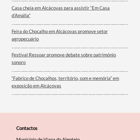
Casa cheia em Alcáçovas para assistir “Em Casa
d’Amália”
Feira do Chocalho em Alcáçovas promove setor
agropecuário
Festival Ressoar promove debate sobre património
sonoro
“Fabrico de Chocalhos, território, som e memória” em
exposição em Alcáçovas
Contactos
Município de Viana do Alentejo