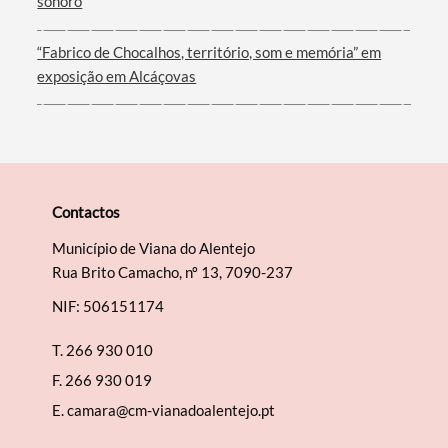
sonoro
“Fabrico de Chocalhos, território, som e memória” em
exposição em Alcáçovas
Contactos
Município de Viana do Alentejo
Rua Brito Camacho, nº 13, 7090-237
NIF: 506151174
T.
266 930 010
F.
266 930 019
E.
camara@cm-vianadoalentejo.pt