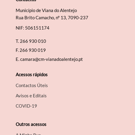
Município de Viana do Alentejo
Rua Brito Camacho, nº 13, 7090-237
NIF: 506151174
T.
266 930 010
F.
266 930 019
E.
camara@cm-vianadoalentejo.pt
Acessos rápidos
Contactos Úteis
Avisos e Editais
COVID-19
Outros acessos