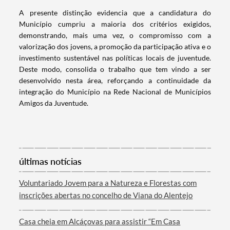
A presente distinção evidencia que a candidatura do
Termo de Pesquisa
Município cumpriu a maioria dos critérios exigidos,
demonstrando, mais uma vez, o compromisso com a
valorização dos jovens, a promoção da participação ativa e o
investimento sustentável nas políticas locais de juventude.
Deste modo, consolida o trabalho que tem vindo a ser
desenvolvido nesta área, reforçando a continuidade da
Categorias gerais
integração do Município na Rede Nacional de Municípios
Amigos da Juventude.
Filtros
últimas notícias
Voluntariado Jovem para a Natureza e Florestas com
inscrições abertas no concelho de Viana do Alentejo
Casa cheia em Alcáçovas para assistir “Em Casa