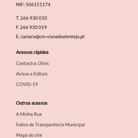
NIF: 506151174
T.
266 930 010
F.
266 930 019
E.
camara@cm-vianadoalentejo.pt
Acessos rápidos
Contactos Úteis
Avisos e Editais
COVID-19
Outros acessos
A Minha Rua
Índice de Transparência Municipal
Mapa do site