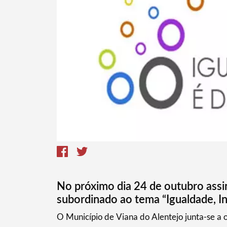
Termo de Pesquisa
No próximo dia 24 de outubro assin
Categorias gerais
subordinado ao tema “Igualdade, In
​O Município de Viana do Alentejo junta-se a 