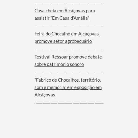
Viana do Alentejo
Casa cheia em Alcáçovas para
assistir “Em Casa d’Amália”
Feira do Chocalho em Alcáçovas
promove setor agropecuário
Festival Ressoar promove debate
sobre património sonoro
“Fabrico de Chocalhos, território,
som e memória” em exposição em
Alcáçovas