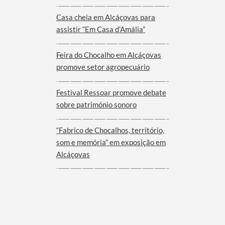
Viana do Alentejo
Casa cheia em Alcáçovas para
assistir “Em Casa d’Amália”
Feira do Chocalho em Alcáçovas
promove setor agropecuário
Festival Ressoar promove debate
sobre património sonoro
“Fabrico de Chocalhos, território,
som e memória” em exposição em
Alcáçovas