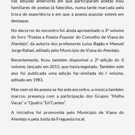
nas edições anteriores em que participaram poetas e/ou
familiares de poetas já falecidos, numa tarde marcada pela
troca de experiência e em que a poesia popular esteve em
destaque.
No decorrer do encontro foi ainda apresentado o 3ª volume
do livro “Poetas e Poesia Popular do Concelho de Viana do
Alentejo”, da autoria dos professores Luísa Bagão e Manuel
Jorge Rafael, editado pelo Município de Viana do Alentejo.
Recentemente, ficou também disponível a 2ª edição do II
volume, lançado em 2013, que havia esgotado. Também este
ano foi publicada uma edição fac-similada do I volume,
editado em 1983.
Mas nem só de poesia se fez este encontro, a música também
marcou presença com a participação dos Grupos “Malha
Vacas” e “Quatro “En”Cantes”.
Termo de Pesquisa
A iniciativa foi promovida pelo Município de Viana do
Alentejo e pela Junta de Freguesia local.