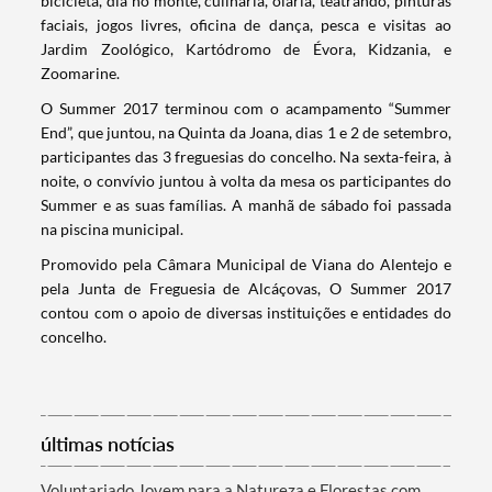
bicicleta, dia no monte, culinária, olaria, teatrando, pinturas
faciais, jogos livres, oficina de dança, pesca e visitas ao
Jardim Zoológico, Kartódromo de Évora, Kidzania, e
Zoomarine.
Termo de Pesquisa
O Summer 2017 terminou com o acampamento “Summer
End”, que juntou, na Quinta da Joana, dias 1 e 2 de setembro,
participantes das 3 freguesias do concelho. Na sexta-feira, à
noite, o convívio juntou à volta da mesa os participantes do
Summer e as suas famílias. A manhã de sábado foi passada
Categorias gerais
na piscina municipal.
Promovido pela Câmara Municipal de Viana do Alentejo e
pela Junta de Freguesia de Alcáçovas, O Summer 2017
contou com o apoio de diversas instituições e entidades do
concelho.
Filtros
últimas notícias
Voluntariado Jovem para a Natureza e Florestas com