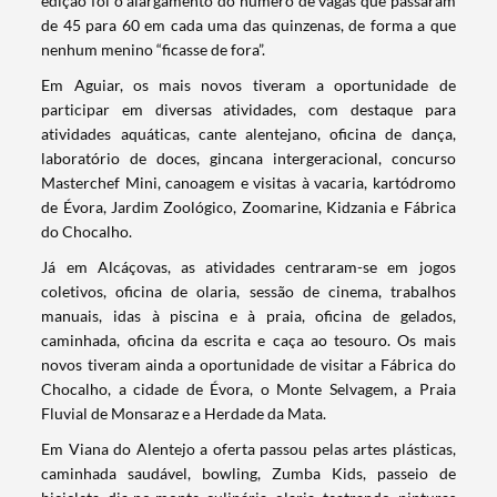
edição foi o alargamento do número de vagas que passaram
de 45 para 60 em cada uma das quinzenas, de forma a que
nenhum menino “ficasse de fora”.
Em Aguiar, os mais novos tiveram a oportunidade de
participar em diversas atividades, com destaque para
atividades aquáticas, cante alentejano, oficina de dança,
laboratório de doces, gincana intergeracional, concurso
Masterchef Mini, canoagem e visitas à vacaria, kartódromo
de Évora, Jardim Zoológico, Zoomarine, Kidzania e Fábrica
do Chocalho.
Já em Alcáçovas, as atividades centraram-se em jogos
coletivos, oficina de olaria, sessão de cinema, trabalhos
manuais, idas à piscina e à praia, oficina de gelados,
caminhada, oficina da escrita e caça ao tesouro. Os mais
novos tiveram ainda a oportunidade de visitar a Fábrica do
Chocalho, a cidade de Évora, o Monte Selvagem, a Praia
Fluvial de Monsaraz e a Herdade da Mata.
Em Viana do Alentejo a oferta passou pelas artes plásticas,
caminhada saudável, bowling, Zumba Kids, passeio de