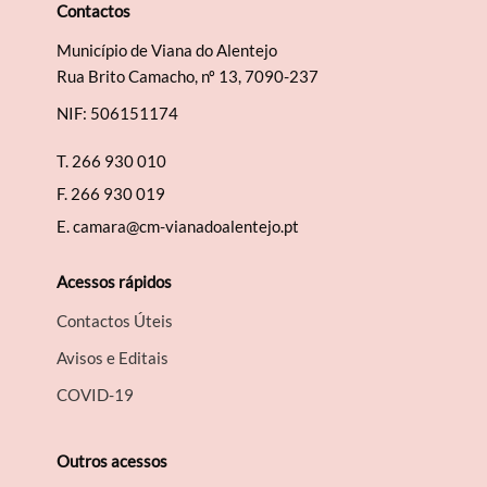
Contactos
Município de Viana do Alentejo
Rua Brito Camacho, nº 13, 7090-237
NIF: 506151174
T.
266 930 010
F.
266 930 019
E.
camara@cm-vianadoalentejo.pt
Acessos rápidos
Contactos Úteis
Avisos e Editais
COVID-19
Outros acessos