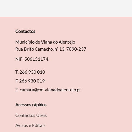
Contactos
Município de Viana do Alentejo
Rua Brito Camacho, nº 13, 7090-237
NIF: 506151174
T.
266 930 010
F.
266 930 019
E.
camara@cm-vianadoalentejo.pt
Acessos rápidos
Contactos Úteis
Avisos e Editais