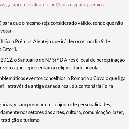
ww.galapremiosalentejo.net/quizzes/gala-premios-
8) para que o mesmo seja considerado válido, sendo que não
 votar.
II Gala Prémios Alentejo que irá decorrer no dia 9 de
 Estoril.
12, o Santuário de N.ª Sr.ª D’Aires é local de peregrinação
x-votos que representam a religiosidade popular.
mblemáticos eventos concelhios: a Romaria a Cavalo que liga
ril, através da antiga canada real, e a centenária Feira
orias, visam premiar um conjunto de personalidades,
meadamente nos setores das artes, cultura, comunicação, lazer,
 tradição e turismo.