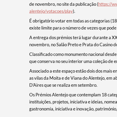
de novembro, no site da publicação (
https://w
alentejo/votacoes/play
).
É obrigatório votar em todas as categorias (1
Filtros
existe limite para o número de vezes que pode
A entrega dos prémios terá lugar durante a XX
novembro, no Salão Preto e Prata do Casino do
Classificado como monumento nacional desde 20
que conserva no seu interior uma coleção de e
Associado a este espaço estão dois dos mais e
as vilas da Moita e de Viana do Alentejo, em ab
D’Aires que se realiza em setembro.
Os Prémios Alentejo que contemplam 18 categ
instituições, projetos, iniciativa e ideias, no
gastronomia, iniciativa e inovação, património,