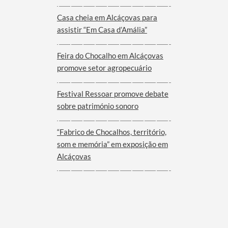
Viana do Alentejo
Casa cheia em Alcáçovas para
assistir “Em Casa d’Amália”
Feira do Chocalho em Alcáçovas
promove setor agropecuário
Festival Ressoar promove debate
sobre património sonoro
“Fabrico de Chocalhos, território,
som e memória” em exposição em
Alcáçovas