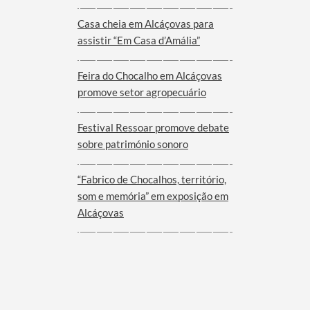
Viana do Alentejo
Casa cheia em Alcáçovas para
assistir “Em Casa d’Amália”
Feira do Chocalho em Alcáçovas
promove setor agropecuário
Festival Ressoar promove debate
sobre património sonoro
“Fabrico de Chocalhos, território,
som e memória” em exposição em
Alcáçovas