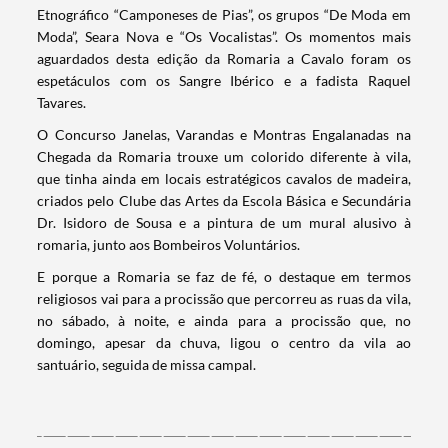
Categorias gerais
Etnográfico “Camponeses de Pias”, os grupos “De Moda em
Moda”, Seara Nova e “Os Vocalistas”. Os momentos mais
aguardados desta edição da Romaria a Cavalo foram os
espetáculos com os Sangre Ibérico e a fadista Raquel
Tavares.
O Concurso Janelas, Varandas e Montras Engalanadas na
Filtros
Chegada da Romaria trouxe um colorido diferente à vila,
que tinha ainda em locais estratégicos cavalos de madeira,
criados pelo Clube das Artes da Escola Básica e Secundária
Dr. Isidoro de Sousa e a pintura de um mural alusivo à
romaria, junto aos Bombeiros Voluntários.
E porque a Romaria se faz de fé, o destaque em termos
religiosos vai para a procissão que percorreu as ruas da vila,
no sábado, à noite, e ainda para a procissão que, no
domingo, apesar da chuva, ligou o centro da vila ao
santuário, seguida de missa campal.