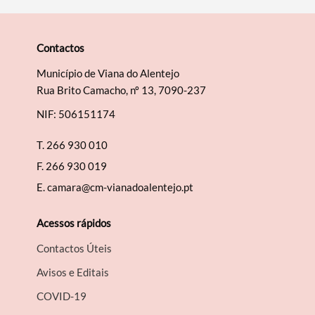
Contactos
Município de Viana do Alentejo
Rua Brito Camacho, nº 13, 7090-237
NIF: 506151174
T.
266 930 010
F.
266 930 019
E.
camara@cm-vianadoalentejo.pt
Acessos rápidos
Contactos Úteis
Avisos e Editais
COVID-19