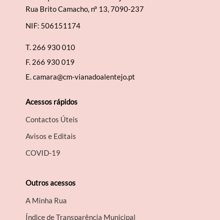
Rua Brito Camacho, nº 13, 7090-237
NIF: 506151174
T.
266 930 010
F.
266 930 019
E.
camara@cm-vianadoalentejo.pt
Acessos rápidos
Contactos Úteis
Avisos e Editais
COVID-19
Outros acessos
A Minha Rua
Índice de Transparência Municipal