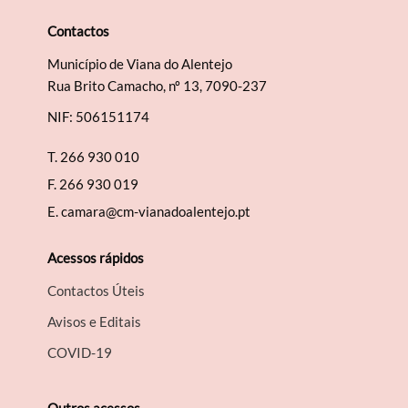
Contactos
Município de Viana do Alentejo
Rua Brito Camacho, nº 13, 7090-237
NIF: 506151174
T.
266 930 010
F.
266 930 019
E.
camara@cm-vianadoalentejo.pt
Acessos rápidos
Contactos Úteis
Avisos e Editais
COVID-19