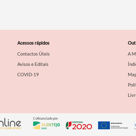
Acessos rápidos
Out
Contactos Úteis
A M
Avisos e Editais
Índi
COVID-19
Map
Polí
Liv
Cofinanciado por