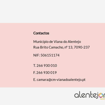
Contactos
Município de Viana do Alentejo
Rua Brito Camacho, nº 13, 7090-237
NIF: 506151174
T.
266 930 010
F.
266 930 019
E.
camara@cm-vianadoalentejo.pt