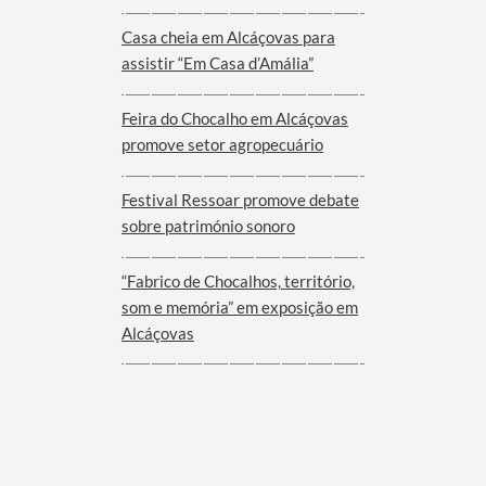
Viana do Alentejo
Casa cheia em Alcáçovas para
assistir “Em Casa d’Amália”
Feira do Chocalho em Alcáçovas
promove setor agropecuário
Festival Ressoar promove debate
sobre património sonoro
“Fabrico de Chocalhos, território,
som e memória” em exposição em
Alcáçovas