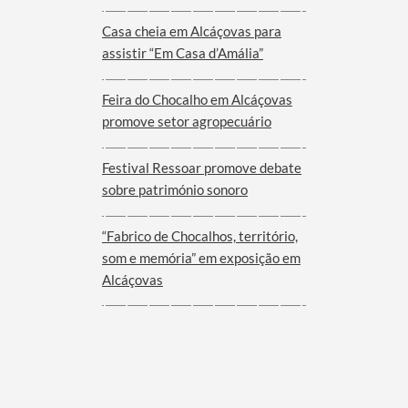
Viana do Alentejo
Casa cheia em Alcáçovas para
assistir “Em Casa d’Amália”
Feira do Chocalho em Alcáçovas
promove setor agropecuário
Festival Ressoar promove debate
sobre património sonoro
“Fabrico de Chocalhos, território,
som e memória” em exposição em
Alcáçovas