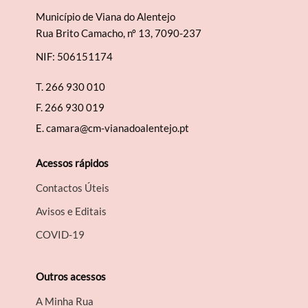
Município de Viana do Alentejo
Rua Brito Camacho, nº 13, 7090-237
NIF: 506151174
T.
266 930 010
F.
266 930 019
E.
camara@cm-vianadoalentejo.pt
Acessos rápidos
Contactos Úteis
Avisos e Editais
COVID-19
Outros acessos
A Minha Rua