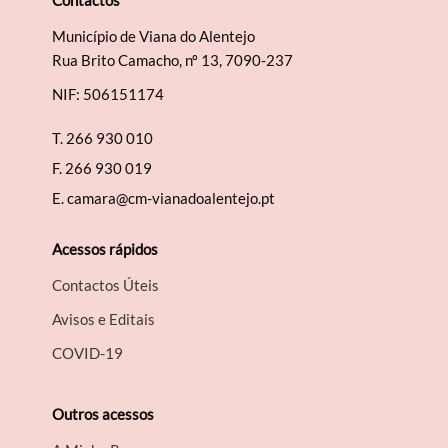
Contactos
Município de Viana do Alentejo
Rua Brito Camacho, nº 13, 7090-237
NIF: 506151174
T.
266 930 010
F.
266 930 019
E.
camara@cm-vianadoalentejo.pt
Acessos rápidos
Contactos Úteis
Avisos e Editais
COVID-19
Outros acessos