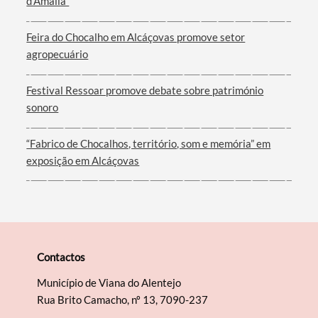
d’Amália”
Feira do Chocalho em Alcáçovas promove setor
agropecuário
Festival Ressoar promove debate sobre património
sonoro
“Fabrico de Chocalhos, território, som e memória” em
exposição em Alcáçovas
Contactos
Município de Viana do Alentejo
Rua Brito Camacho, nº 13, 7090-237