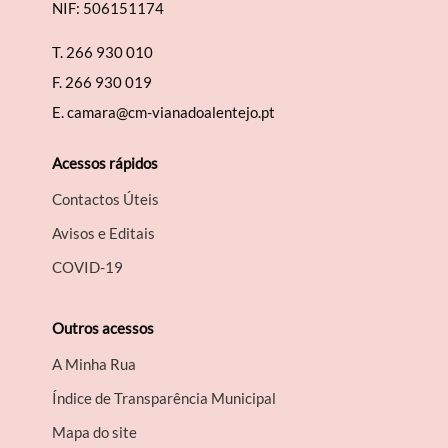
NIF: 506151174
T.
266 930 010
F.
266 930 019
E.
camara@cm-vianadoalentejo.pt
Acessos rápidos
Contactos Úteis
Avisos e Editais
COVID-19
Outros acessos
A Minha Rua
Índice de Transparência Municipal
Mapa do site