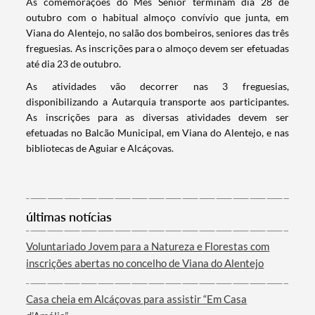
As comemorações do Mês Sénior terminam dia 28 de
outubro com o habitual almoço convívio que junta, em
Termo de Pesquisa
Viana do Alentejo, no salão dos bombeiros, seniores das três
freguesias. As inscrições para o almoço devem ser efetuadas
até dia 23 de outubro.
As atividades vão decorrer nas 3 freguesias,
disponibilizando a Autarquia transporte aos participantes.
Categorias gerais
As inscrições para as diversas atividades devem ser
efetuadas no Balcão Municipal, em Viana do Alentejo, e nas
bibliotecas de Aguiar e Alcáçovas.
Filtros
últimas notícias
Voluntariado Jovem para a Natureza e Florestas com
inscrições abertas no concelho de Viana do Alentejo
Casa cheia em Alcáçovas para assistir “Em Casa