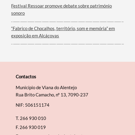
Festival Ressoar promove debate sobre património
sonoro
“Fabrico de Chocalhos, território, som e memória” em
exposição em Alcáçovas
Contactos
Município de Viana do Alentejo
Rua Brito Camacho, nº 13, 7090-237
NIF: 506151174
T.
266 930 010
F.
266 930 019