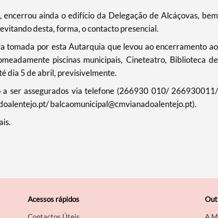
o, encerrou ainda o edifício da Delegação de Alcáçovas, bem
vitando desta, forma, o contacto presencial.
a tomada por esta Autarquia que levou ao encerramento ao
meadamente piscinas municipais, Cineteatro, Biblioteca de
té dia 5 de abril, previsivelmente.
rão a ser assegurados via telefone (266930 010/ 266930011/
alentejo.pt/ balcaomunicipal@cmvianadoalentejo.pt).
ais.
Acessos rápidos
Out
Contactos Úteis
A M