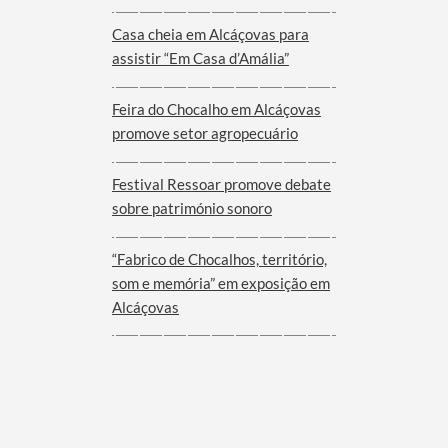
Viana do Alentejo
Casa cheia em Alcáçovas para
assistir “Em Casa d’Amália”
Feira do Chocalho em Alcáçovas
promove setor agropecuário
Festival Ressoar promove debate
sobre património sonoro
“Fabrico de Chocalhos, território,
som e memória” em exposição em
Alcáçovas